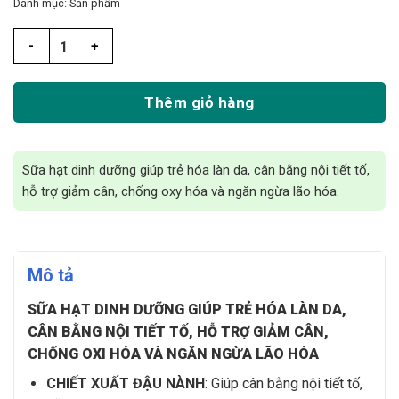
Danh mục:
Sản phẩm
GBlife Beauty Nut (400g) số lượng
Thêm giỏ hàng
Sữa hạt dinh dưỡng giúp trẻ hóa làn da, cân bằng nội tiết tố,
hỗ trợ giảm cân, chống oxy hóa và ngăn ngừa lão hóa.
Mô tả
SỮA HẠT DINH DƯỠNG GIÚP TRẺ HÓA LÀN DA,
CÂN BẰNG NỘI TIẾT TỐ, HỖ TRỢ GIẢM CÂN,
CHỐNG OXI HÓA VÀ NGĂN NGỪA LÃO HÓA
CHIẾT XUẤT ĐẬU NÀNH
: Giúp cân bằng nội tiết tố,