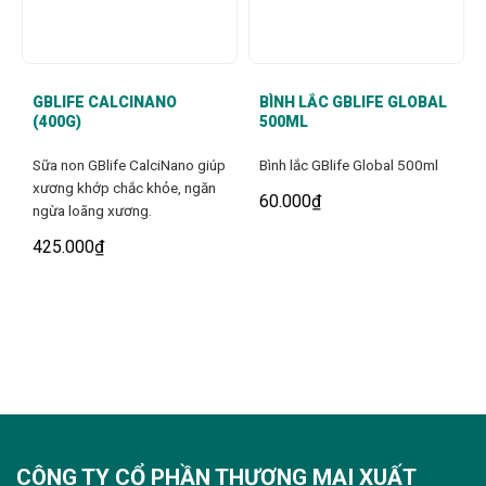
GBLIFE CALCINANO
BÌNH LẮC GBLIFE GLOBAL
(400G)
500ML
Sữa non GBlife CalciNano giúp
Bình lắc GBlife Global 500ml
xương khớp chắc khỏe, ngăn
60.000
₫
ngừa loãng xương.
425.000
₫
CÔNG TY CỔ PHẦN THƯƠNG MẠI XUẤT