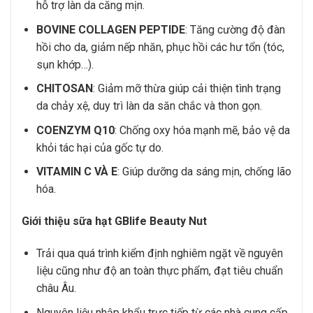
hỗ trợ làn da căng mịn.
BOVINE COLLAGEN PEPTIDE
: Tăng cường độ đàn
hồi cho da, giảm nếp nhăn, phục hồi các hư tổn (tóc,
sụn khớp…).
CHITOSAN
: Giảm mỡ thừa giúp cải thiện tình trạng
da chảy xệ, duy trì làn da săn chắc và thon gọn.
COENZYM Q10
: Chống oxy hóa mạnh mẽ, bảo vệ da
khỏi tác hại của gốc tự do.
VITAMIN C VÀ E
: Giúp dưỡng da sáng mịn, chống lão
hóa.
Giới thiệu sữa hạt GBlife Beauty Nut
Trải qua quá trình kiểm định nghiêm ngặt về nguyên
liệu cũng như độ an toàn thực phẩm, đạt tiêu chuẩn
châu Âu.
Nguyên liệu nhập khẩu trực tiếp từ các nhà cung cấp