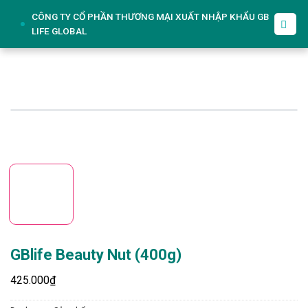
Skip
CÔNG TY CỔ PHẦN THƯƠNG MẠI XUẤT NHẬP KHẨU GB
to
LIFE GLOBAL
content
GBlife Beauty Nut (400g)
425.000
₫