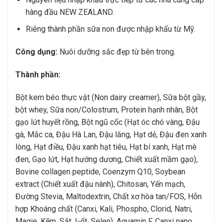
hàng đầu NEW ZEALAND.
Riêng thành phần sữa non được nhập khẩu từ Mỹ.
Công dụng:
Nuôi dưỡng sắc đẹp từ bên trong.
Thành phần:
Bột kem béo thực vật (Non dairy creamer), Sữa bột gầy,
bột whey, Sữa non/Colostrum, Protein hạnh nhân, Bột
gạo lứt huyết rồng, Bột ngũ cốc (Hạt óc chó vàng, Đậu
gà, Mắc ca, Đậu Hà Lan, Đậu lăng, Hạt dẻ, Đậu đen xanh
lòng, Hạt điều, Đậu xanh hạt tiêu, Hạt bí xanh, Hạt mè
đen, Gạo lứt, Hạt hướng dương, Chiết xuất mầm gạo),
Bovine collagen peptide, Coenzym Q10, Soybean
extract (Chiết xuất đậu nành), Chitosan, Yến mạch,
Đường Stevia, Maltodextrin, Chất xơ hòa tan/FOS, Hỗn
hợp Khoáng chất (Canxi, Kali, Phospho, Clorid, Natri,
Magie, Kẽm, Sắt, I-ốt, Selen), Aquamin F, Canxi nano,