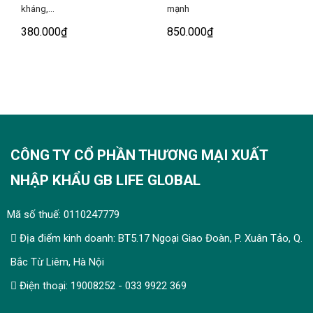
kháng,...
mạnh
Cách sử dụng
:
380.000
₫
850.000
₫
Uống 2 viên / lần x 2 lần / ngày. Uống sau ăn.
Bảo quản:
Nơi khô ráo, thoáng mát, tránh ánh nắng trực tiếp.
CÔNG TY CỔ PHẦN THƯƠNG MẠI XUẤT
Đóng gói: Hộp 60 viên
NHẬP KHẨU GB LIFE GLOBAL
Chú ý
:
Mã số thuế: 0110247779
Thực phẩm này không phải là thuốc và không có tác
Địa điểm kinh doanh: BT5.17 Ngoại Giao Đoàn, P. Xuân Tảo, Q.
dụng thay thế thuốc chữa bệnh.
Bắc Từ Liêm, Hà Nội
Không dùng cho người mẫn cảm với bất kỳ thành
phần nào của sản phẩm.
Điện thoại: 19008252 - 033 9922 369
Không dùng cho trẻ em dưới 12 tuổi.