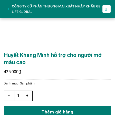
Skip
CÔNG TY CỔ PHẦN THƯƠNG MẠI XUẤT NHẬP KHẨU GB
to
LIFE GLOBAL
content
Huyết Khang Minh hỗ trợ cho người mỡ
máu cao
425.000
₫
Danh mục:
Sản phẩm
Huyết Khang Minh hỗ trợ cho người mỡ máu cao số lượng
Thêm giỏ hàng