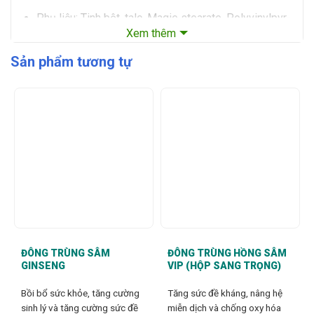
Phụ liệu: Tinh bột, talc, Magie stearate, Polyvinylpyr-
Xem thêm
rolidone (PVP), vỏ nang gelatin vừa đủ.
Sản phẩm tương tự
Đối tượng sử dụng
:
Người bị mỡ máu cao.
Người có nguy cơ bị xơ vữa động mạch, có nguy cơ
nghẽn mạch do mỡ máu cao.
Người (từ 12 tuổi trở lên) có nguy cơ mắc bệnh máu
nhiễm mỡ.
Công dụng chính
:
Hỗ trợ tăng sức bền thành mạch.
ĐÔNG TRÙNG SÂM
ĐÔNG TRÙNG HỒNG SÂM
GINSENG
VIP (HỘP SANG TRỌNG)
Giảm cholesterol máu.
Bồi bổ sức khỏe, tăng cường
Tăng sức đề kháng, nâng hệ
Giảm các triệu chứng của bệnh tim mạch: Xơ vữa
sinh lý và tăng cường sức đề
miễn dịch và chống oxy hóa
động mạch, nghẽn mạch do mỡ máu cao.