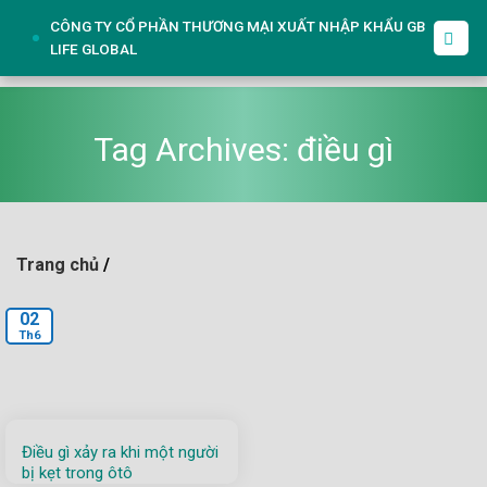
Skip
CÔNG TY CỔ PHẦN THƯƠNG MẠI XUẤT NHẬP KHẨU GB
to
LIFE GLOBAL
content
Tag Archives:
điều gì
Trang chủ
/
02
Th6
Điều gì xảy ra khi một người
bị kẹt trong ôtô