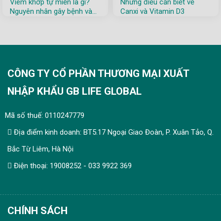
Viêm khớp tự miễn là gì?
Những điều cần biết về
Nguyên nhân gây bệnh và
Canxi và Vitamin D3
nguyên tắc phòng ngừa
CÔNG TY CỔ PHẦN THƯƠNG MẠI XUẤT
NHẬP KHẨU GB LIFE GLOBAL
Mã số thuế: 0110247779
Địa điểm kinh doanh: BT5.17 Ngoại Giao Đoàn, P. Xuân Tảo, Q.
Bắc Từ Liêm, Hà Nội
Điện thoại: 19008252 - 033 9922 369
CHÍNH SÁCH