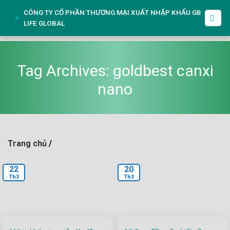
Skip
CÔNG TY CỔ PHẦN THƯƠNG MẠI XUẤT NHẬP KHẨU GB
to
LIFE GLOBAL
content
Tag Archives:
goldbest canxi
nano
Trang chủ
/
22
20
Th3
Th3