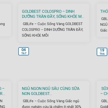
GOLDBEST COLOSPRO – DINH
THÓ
DƯỠNG TRÀN ĐẦY, SỐNG KHỎE MỖI
GBLi
NGÀY
ong
GBLife – Cuộc Sống Vàng GOLDBEST
NGỦ
COLOSPRO – DINH DƯỠNG TRÀN ĐẦY,
Giấc
SỐNG KHỎE MỖI
04
19
Th7
Th6
 –
NGỦ NGON NGỦ SÂU CÙNG SỮA
SỮA
TRỢ
NON GOLDBEST…
– C
ON
GBLife – Cuộc Sống Vàng Giấc ngủ
GBL
ỠNG
được nghiên cứu là chiếm ít nhất 30%
Gol