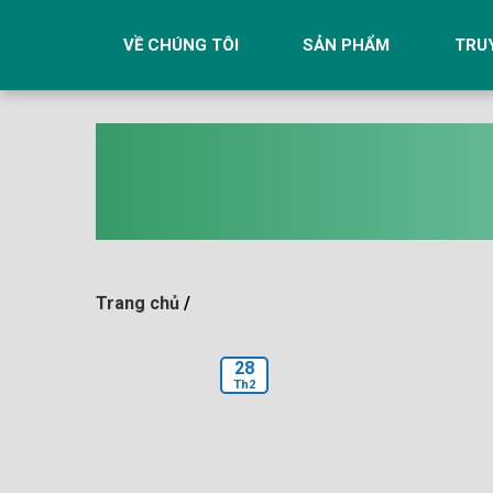
Skip
to
VỀ CHÚNG TÔI
SẢN PHẨM
TRU
content
Trang chủ
/
28
Th2