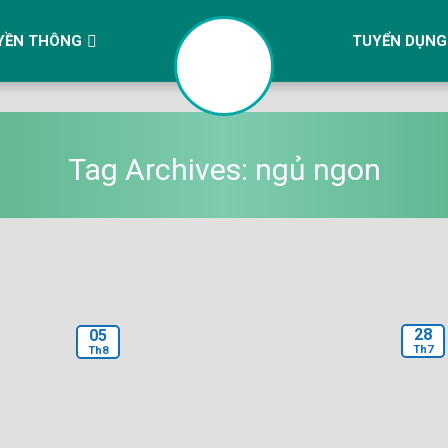
YỀN THÔNG
TUYỂN DỤNG
Tag Archives:
ngủ ngon
28
05
Th7
Th8