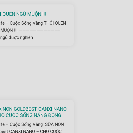
I QUEN NGỦ MUỘN !!!
fe – Cuộc Sống Vàng THÓI QUEN
 MUỘN !!! ———————————–
 ngủ được nghiên
 NON GOLDBEST CANXI NANO
HO CUỘC SỐNG NĂNG ĐỘNG
ife – Cuộc Sống Vàng SỮA NON
dbest CANXI NANO – CHO CUỘC