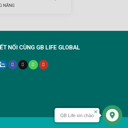
G NĂNG
ẾT NỐI CÙNG GB LIFE GLOBAL
GB Life xin chào