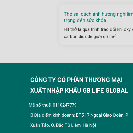
Thở sai cách ảnh hưởng nghiê
trọng đến sức khỏe
Hít thở là quá trình trao đổi khí oxy 
carbon dioxide giữa cơ thể
CÔNG TY CỔ PHẦN THƯƠNG MẠI
XUẤT NHẬP KHẨU GB LIFE GLOBAL
Mã số thuế: 0110247779
Địa điểm kinh doanh: BT5.17 Ngoại Giao Đoàn, P.
Xuân Tảo, Q. Bắc Từ Liêm, Hà Nội