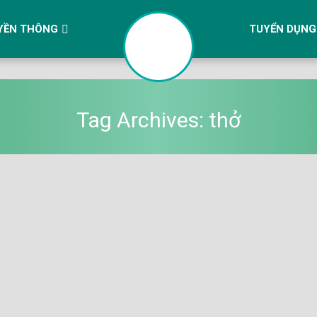
YỀN THÔNG
TUYỂN DỤNG
Tag Archives:
thở