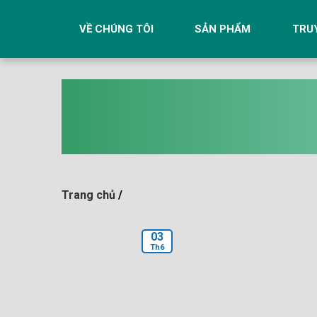
Skip
to
VỀ CHÚNG TÔI
SẢN PHẨM
TRU
content
Trang chủ
/
03
Th6