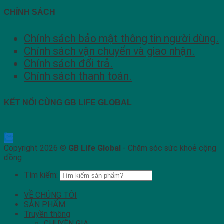
CHÍNH SÁCH
Chính sách bảo mật thông tin người dùng.
Chính sách vận chuyển và giao nhận.
Chính sách đổi trả.
Chính sách thanh toán.
KẾT NỐI CÙNG GB LIFE GLOBAL
Copyright 2026 ©
GB Life Global
- Chăm sóc sức khoẻ cộng
đồng
Tìm kiếm:
VỀ CHÚNG TÔI
SẢN PHẨM
Truyền thông
CHUYÊN GIA