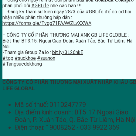
phân phối bởi
#GBLife
nhé các bạn !!!
Đăng ký tham sự kiện ngày 28/3 của
#GBLife
để có cơ hội
nhận nhiều phần thưởng hấp dẫn :
https://forms.gle/Tvgg71FAAWZLvXXWA
– CÔNG TY CỔ PHẦN THƯƠNG MẠI XNK GB LIFE GLOBLE :
Biệt thự BT3.15, Ngoại Giao Đoàn, Xuân Tảo, Bắc Từ Liêm, Hà
Nội
-Tham gia Group Za.lo :
bit.ly/3L26nkE
#top
#suckhoe
#suanon
#Tangsucdekhang
CÔNG TY CỔ PHẦN THƯƠNG MẠI XUẤT NHẬP KHẨU G
LIFE GLOBAL
Mã số thuế: 0110247779
Địa điểm kinh doanh: BT5.17 Ngoại Giao
Đoàn, P. Xuân Tảo, Q. Bắc Từ Liêm, Hà Nội
Điện thoại: 19008252 - 033 9922 369