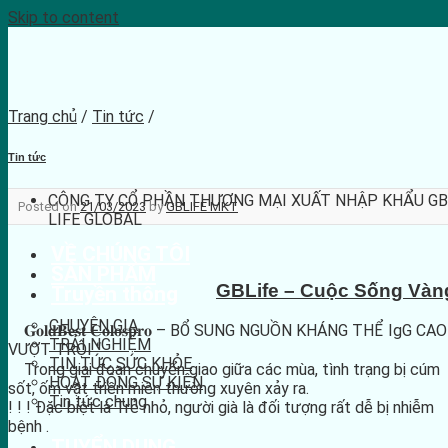
Skip to content
Trang chủ
/
Tin tức
/
Tin tức
CÔNG TY CỔ PHẦN THƯƠNG MẠI XUẤT NHẬP KHẨU GB
Posted on
21/03/2023
by
GBLIFE MKT
LIFE GLOBAL
VỀ CHÚNG TÔI
SẢN PHẨM
GBLife – Cuộc Sống Vàn
Truyền thông
CHUYÊN GIA
𝐆𝐨𝐥𝐝𝐁𝐞𝐬𝐭 𝐂𝐨𝐥𝐨𝐬𝐩𝐫𝐨 – BỔ SUNG NGUỒN KHÁNG THỂ IgG CAO
TRẢI NGHIỆM
VƯỢT TRỘI “
TIN TỨC SỨC KHỎE
Trong giai đoạn chuyển giao giữa các mùa, tình trạng bị cúm
HOẠT ĐỘNG SỰ KIỆN
sốt, ốm vặt triền miên thường xuyên xảy ra.
Tin tức chung
! ! ! Đặc biệt là Trẻ nhỏ, người già là đối tượng rất dễ bị nhiễm
bệnh .
TUYỂN DỤNG