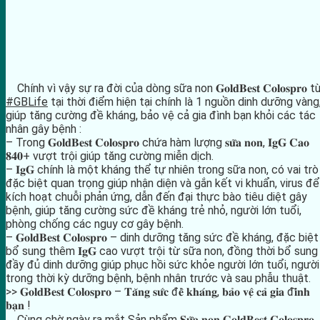
Chính vì vậy sự ra đời của dòng sữa non 𝐆𝐨𝐥𝐝𝐁𝐞𝐬𝐭 𝐂𝐨𝐥𝐨𝐬𝐩𝐫𝐨 t
#GBLife
tại thời điểm hiện tại chính là 1 nguồn dinh dưỡng vàng
giúp tăng cường đề kháng, bảo vệ cả gia đình bạn khỏi các tác
nhân gây bệnh :
– Trong 𝐆𝐨𝐥𝐝𝐁𝐞𝐬𝐭 𝐂𝐨𝐥𝐨𝐬𝐩𝐫𝐨 chứa hàm lượng 𝐬𝐮̛̃𝐚 𝐧𝐨𝐧, 𝐈𝐠𝐆 𝐂𝐚𝐨
𝟖𝟒𝟎+ vượt trội giúp tăng cường miễn dịch.
– 𝐈𝐠𝐆 chính là một kháng thể tự nhiên trong sữa non, có vai trò
đặc biệt quan trọng giúp nhận diện và gắn kết vi khuẩn, virus để
kích hoạt chuỗi phản ứng, dẫn đến đại thực bào tiêu diệt gây
bệnh, giúp tăng cường sức đề kháng trẻ nhỏ, người lớn tuổi,
phòng chống các nguy cơ gây bệnh.
– 𝐆𝐨𝐥𝐝𝐁𝐞𝐬𝐭 𝐂𝐨𝐥𝐨𝐬𝐩𝐫𝐨 – dinh dưỡng tăng sức đề kháng, đặc biệt
bổ sung thêm 𝐈𝐠𝐆 cao vượt trội từ sữa non, đồng thời bổ sung
đầy đủ dinh dưỡng giúp phục hồi sức khỏe người lớn tuổi, người
trong thời kỳ dưỡng bệnh, bệnh nhân trước và sau phẫu thuật.
>> 𝐆𝐨𝐥𝐝𝐁𝐞𝐬𝐭 𝐂𝐨𝐥𝐨𝐬𝐩𝐫𝐨 – 𝐓𝐚̆𝐧𝐠 𝐬𝐮̛́𝐜 đ𝐞̂̀ 𝐤𝐡𝐚́𝐧𝐠, 𝐛𝐚̉𝐨 𝐯𝐞̣̂ 𝐜𝐚̉ 𝐠𝐢𝐚 đ𝐢̀𝐧𝐡
𝐛𝐚̣𝐧 !
Cùng chờ ngày ra mắt Sản phẩm 𝐒𝐮̛̃𝐚 𝐧𝐨𝐧 𝐆𝐨𝐥𝐝𝐁𝐞𝐬𝐭 𝐂𝐨𝐥𝐨𝐬𝐩𝐫𝐨