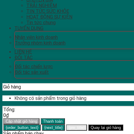
TRẢI NGHIỆM
TIN TỨC SỨC KHỎE
HOẠT ĐỘNG SỰ KIỆN
Tin tức chung
TUYỂN DỤNG
Nhân viên kinh doanh
Trưởng nhóm kinh doanh
LIÊN HỆ
ĐỐI TÁC
Đối tác chiến lược
Đối tác sản xuất
Giỏ hàng
Không có sản phẩm trong giỏ hàng
Tổng:
0
₫
Cập nhật giỏ hàng
Thanh toán
{order_button_text}
{next_title}
{pre_title}
Quay lại giỏ hàng
Sản phẩm bán chạy