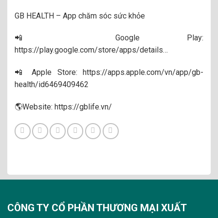
GB HEALTH – App chăm sóc sức khỏe
📲 Google Play:
https://play.google.com/store/apps/details…
📲 Apple Store:
https://apps.apple.com/vn/app/gb-
health/id6469409462
🌎
Website:
https://gblife.vn/
CÔNG TY CỔ PHẦN THƯƠNG MẠI XUẤT