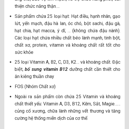
thiện chức năng thận….
Sản phẩm chứa 25 loại hạt: Hạt điều, hạnh nhân, gạo
lứt, yến mạch, đậu hà lan, óc chó, bột sachi, đậu gà,
hạt chia, hạt macca, ý dĩ, … (không chứa đậu nành).
Các loại hạt chứa nhiều chất béo lành mạnh, tinh bột,
chất xơ, protein, vitamin và khoáng chất rất tốt cho
sức khỏe
25 loại Vitamin A, B2, C, D3, K2… và khoáng chất. Đặc
biệt,
bổ sung vitamin B12
dưỡng chất cần thiết cho
ăn kiêng thuần chay
FOS (Nhóm Chất xơ)
Ngoài ra sản phẩm còn chứa 25 Vitamin và khoáng
chất thiết yếu: Vitamin A, D3, B12, Kẽm, Sắt, Magie……
củng cố xương, chữa lành những vết thương và tăng
cường hệ thống miễn dịch của cơ thể.