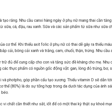
 và tạo răng. Nhu cầu canxi hàng ngày ở phụ nữ mang thai cần t
 sữa, cá, đậu, rau xanh. Sữa và các sản phẩm từ sữa như sữa ch
của cơ thể. Khi thiếu axit folic ở phụ nữ có thai dễ gây ra thiếu m
lá, bắp cải, bông cải xanh và trắng, cam, chuối, thận, trứng. Nhu cầ
ự trữ đủ để cung cấp cho con và tăng sức đề kháng cho mẹ. Nhu 
c thực phẩm có nguồn gốc động vật: gan, lòng đỏ trứng, bơ, sữ
và photpho, góp phần cấu tạo xương. Thiếu vitamin D sẽ dẫn tớ
 thể (80%) là do sự tổng hợp trong da dưới tác dụng của ánh sáng 
 béo.
vi chất cần thiết như sắt, iốt để có một thai kỳ thật sự khoẻ mạ