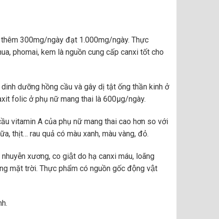
ăng thêm 300mg/ngày đạt 1.000mg/ngày. Thực
ua, phomai, kem là nguồn cung cấp canxi tốt cho
áu dinh dưỡng hồng cầu và gây dị tật ống thần kinh ở
u axit folic ở phụ nữ mang thai là 600µg/ngày.
cầu vitamin A của phụ nữ mang thai cao hơn so với
a, thịt… rau quả có màu xanh, màu vàng, đỏ.
i nhuyễn xương, co giật do hạ canxi máu, loãng
mặt trời. Thực phẩm có nguồn gốc động vật
nh.