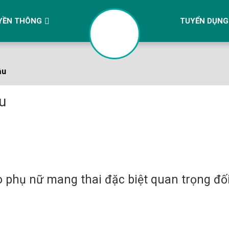
YỀN THÔNG
TUYỂN DỤNG
ầu
u
phụ nữ mang thai đặc biệt quan trọng đối 