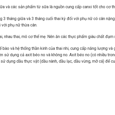
ữa và các sản phẩm từ sữa là nguồn cung cấp canxi tốt cho cơ th
g 3 tháng giữa và 3 tháng cuối thai kỳ đối với phụ nữ có cân nặng
 với phụ nữ thừa cân.
, nhau thai, mô cơ thể mẹ. Nên ăn các thực phẩm giàu chất đạm như
 bào và hệ thống thần kinh của thai nhi, cung cấp năng lượng và 
Nên sử dụng cả axit béo no và không no. Axit béo no (có nhiều tr
ử dụng dầu thực vật (dầu nành, dầu lạc, dầu vừng, mỡ cá) để cu