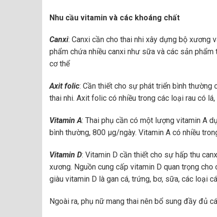
Nhu cầu vitamin và các khoáng chất
Canxi
: Canxi cần cho thai nhi xây dựng bộ xương
phẩm chứa nhiều canxi như sữa và các sản phẩm từ
cơ thể
Axit folic
: Cần thiết cho sự phát triển bình thường 
thai nhi. Axit folic có nhiều trong các loại rau có 
Vitamin A
: Thai phụ cần có một lượng vitamin A d
bình thường, 800 µg/ngày. Vitamin A có nhiều trong cá
Vitamin D
: Vitamin D cần thiết cho sự hấp thu canxi 
xương. Nguồn cung cấp vitamin D quan trọng cho cơ
giàu vitamin D là gan cá, trứng, bơ, sữa, các loại cá
Ngoài ra, phụ nữ mang thai nên bổ sung đầy đủ các 