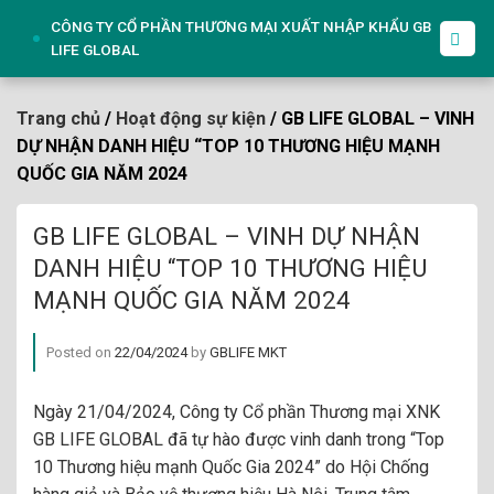
Skip
CÔNG TY CỔ PHẦN THƯƠNG MẠI XUẤT NHẬP KHẨU GB
to
LIFE GLOBAL
content
Trang chủ
/
Hoạt động sự kiện
/ GB LIFE GLOBAL – VINH
DỰ NHẬN DANH HIỆU “TOP 10 THƯƠNG HIỆU MẠNH
QUỐC GIA NĂM 2024
GB LIFE GLOBAL – VINH DỰ NHẬN
DANH HIỆU “TOP 10 THƯƠNG HIỆU
MẠNH QUỐC GIA NĂM 2024
Posted on
22/04/2024
by
GBLIFE MKT
Ngày 21/04/2024, Công ty Cổ phần Thương mại XNK
GB LIFE GLOBAL đã tự hào được vinh danh trong “Top
10 Thương hiệu mạnh Quốc Gia 2024” do Hội Chống