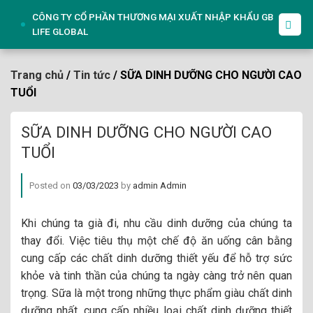
Skip
CÔNG TY CỔ PHẦN THƯƠNG MẠI XUẤT NHẬP KHẨU GB
to
LIFE GLOBAL
content
Trang chủ
/
Tin tức
/ SỮA DINH DƯỠNG CHO NGƯỜI CAO
TUỔI
SỮA DINH DƯỠNG CHO NGƯỜI CAO
TUỔI
Posted on
03/03/2023
by
admin Admin
Khi chúng ta già đi, nhu cầu dinh dưỡng của chúng ta
thay đổi. Việc tiêu thụ một chế độ ăn uống cân bằng
cung cấp các chất dinh dưỡng thiết yếu để hỗ trợ sức
khỏe và tinh thần của chúng ta ngày càng trở nên quan
trọng. Sữa là một trong những thực phẩm giàu chất dinh
dưỡng nhất, cung cấp nhiều loại chất dinh dưỡng thiết