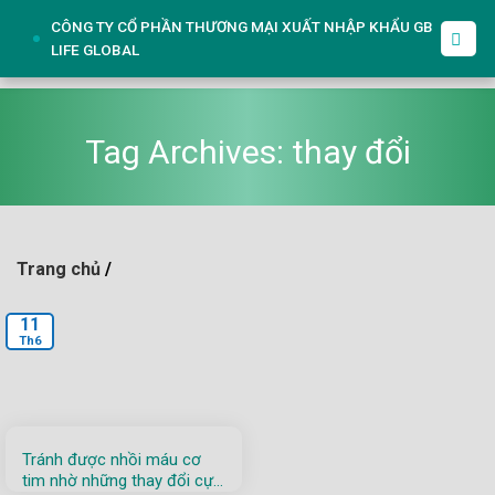
Skip
CÔNG TY CỔ PHẦN THƯƠNG MẠI XUẤT NHẬP KHẨU GB
to
LIFE GLOBAL
content
Tag Archives:
thay đổi
Trang chủ
/
11
Th6
Tránh được nhồi máu cơ
tim nhờ những thay đổi cực