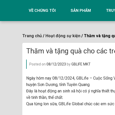
Skip
to
VỀ CHÚNG TÔI
SẢN PHẨM
TRU
content
Trang chủ
/
Hoạt động sự kiện
/ Thăm và tặng qu
Thăm và tặng quà cho các tr
Posted on
08/12/2023
by
GBLIFE MKT
Ngày hôm nay 08/12/2024,
GBLife – Cuộc Sống 
huyện Sơn Dương, tỉnh Tuyên Quang.
Đây là hoạt động an sinh xã hội có ý nghĩa thiết t
về tinh thần, thể chất.
Qua từng lon sữa, GBLife Global chúc các em sức k