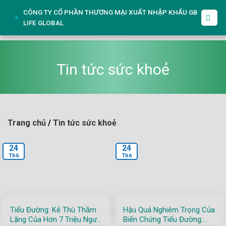
Skip
CÔNG TY CỔ PHẦN THƯƠNG MẠI XUẤT NHẬP KHẨU GB
to
LIFE GLOBAL
content
Tin tức sức khoẻ
Trang chủ
/
Tin tức sức khoẻ
24
24
Th6
Th6
Tiểu Đường: Kẻ Thù Thầm
Hậu Quả Nghiêm Trọng Của
Lặng Của Hơn 7 Triệu Người
Biến Chứng Tiểu Đường: