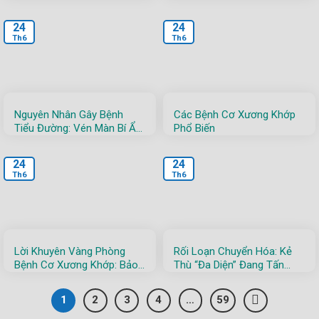
Việt – Bạn Đã Hiểu Rõ Về
Đừng Để “Kẻ Thù” Này Tàn
Nó?
Phá Cơ Thể Bạn!
24
24
Th6
Th6
Nguyên Nhân Gây Bệnh
Các Bệnh Cơ Xương Khớp
Tiểu Đường: Vén Màn Bí Ẩn
Phổ Biến
Đằng Sau Căn Bệnh Thế Kỷ
24
24
Th6
Th6
Lời Khuyên Vàng Phòng
Rối Loạn Chuyển Hóa: Kẻ
Bệnh Cơ Xương Khớp: Bảo
Thù “Đa Diện” Đang Tấn
Vệ “Trụ Cột” Của Cơ Thể!
Công Sức Khỏe Việt!
1
2
3
4
…
59