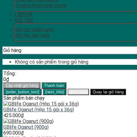
Trưởng nhóm kinh doanh
LIÊN HỆ
ĐỐI TÁC
Đối tác chiến lược
Đối tác sản xuất
Giỏ hàng
Không có sản phẩm trong giỏ hàng
Tổng:
0
₫
Cập nhật giỏ hàng
Thanh toán
{order_button_text}
{next_title}
{pre_title}
Quay lại giỏ hàng
Sản phẩm bán chạy
GBlife Oganut (Hộp 15 gói x 36g)
425.000
₫
GBlife Oganut (900g)
690.000
₫