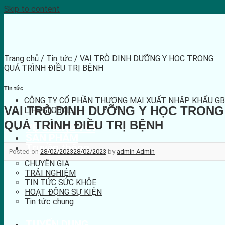
Skip to content
Trang chủ
/
Tin tức
/ VAI TRÒ DINH DƯỠNG Y HỌC TRONG
QUÁ TRÌNH ĐIỀU TRỊ BỆNH
Tin tức
CÔNG TY CỔ PHẦN THƯƠNG MẠI XUẤT NHẬP KHẨU GB
VAI TRÒ DINH DƯỠNG Y HỌC TRONG
LIFE GLOBAL
QUÁ TRÌNH ĐIỀU TRỊ BỆNH
VỀ CHÚNG TÔI
SẢN PHẨM
Truyền thông
Posted on
28/02/2023
28/02/2023
by
admin Admin
CHUYÊN GIA
TRẢI NGHIỆM
TIN TỨC SỨC KHỎE
HOẠT ĐỘNG SỰ KIỆN
Tin tức chung
TUYỂN DỤNG