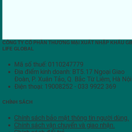
CÔNG TY CỔ PHẦN THƯƠNG MẠI XUẤT NHẬP KHẨU G
LIFE GLOBAL
Mã số thuế: 0110247779
Địa điểm kinh doanh: BT5.17 Ngoại Giao
Đoàn, P. Xuân Tảo, Q. Bắc Từ Liêm, Hà Nội
Điện thoại: 19008252 - 033 9922 369
CHÍNH SÁCH
Chính sách bảo mật thông tin người dùng.
Chính sách vận chuyển và giao nhận.