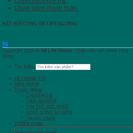
Chính sách đổi trả.
Chính sách thanh toán.
KẾT NỐI CÙNG GB LIFE GLOBAL
Copyright 2026 ©
GB Life Global
- Chăm sóc sức khoẻ cộng
đồng
Tìm kiếm:
VỀ CHÚNG TÔI
SẢN PHẨM
Truyền thông
CHUYÊN GIA
TRẢI NGHIỆM
TIN TỨC SỨC KHỎE
HOẠT ĐỘNG SỰ KIỆN
Tin tức chung
TUYỂN DỤNG
Nhân viên kinh doanh