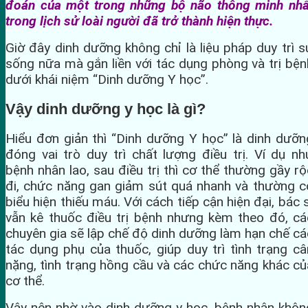
đoán của một trong những bộ não thông minh nhấ
trong lịch sử loài người đã trở thành hiện thực.
Giờ đây dinh dưỡng không chỉ là liệu pháp duy trì s
sống nữa mà gắn liền với tác dụng phòng và trị bện
dưới khái niệm “Dinh dưỡng Y học”.
Vậy dinh dưỡng y học là gì?
Hiểu đơn giản thì “Dinh dưỡng Y học” là dinh dưỡn
đóng vai trò duy trì chất lượng điều trị. Ví dụ nh
bệnh nhân lao, sau điều trị thì cơ thể thường gầy rộ
đi, chức năng gan giảm sút quá nhanh và thường c
biểu hiện thiếu máu. Với cách tiếp cận hiện đại, bác s
vẫn kê thuốc điều trị bệnh nhưng kèm theo đó, cá
chuyên gia sẽ lập chế độ dinh dưỡng làm hạn chế cá
tác dụng phụ của thuốc, giúp duy trì tình trạng câ
nặng, tình trạng hồng cầu và các chức năng khác củ
cơ thể.
Vậy nên nhờ vào dinh dưỡng y học, bệnh nhân khôn