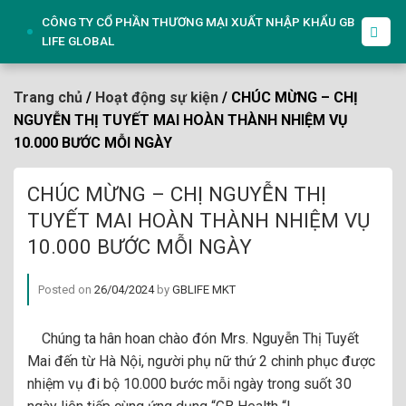
Skip
CÔNG TY CỔ PHẦN THƯƠNG MẠI XUẤT NHẬP KHẨU GB
to
LIFE GLOBAL
content
Trang chủ
/
Hoạt động sự kiện
/ CHÚC MỪNG – CHỊ
NGUYỄN THỊ TUYẾT MAI HOÀN THÀNH NHIỆM VỤ
10.000 BƯỚC MỖI NGÀY
CHÚC MỪNG – CHỊ NGUYỄN THỊ
TUYẾT MAI HOÀN THÀNH NHIỆM VỤ
10.000 BƯỚC MỖI NGÀY
Posted on
26/04/2024
by
GBLIFE MKT
Chúng ta hân hoan chào đón Mrs. Nguyễn Thị Tuyết
Mai đến từ Hà Nội, người phụ nữ thứ 2 chinh phục được
nhiệm vụ đi bộ 10.000 bước mỗi ngày trong suốt 30