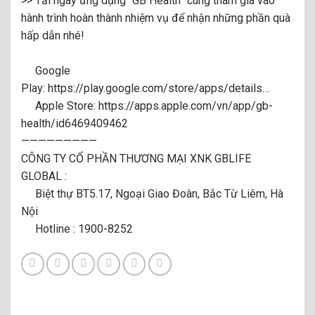
>> Tải ngay ứng dụng “GB Health” cùng tham gia vào
hành trình hoàn thành nhiệm vụ để nhận những phần quà
hấp dẫn nhé!
Google
Play:
https://play.google.com/store/apps/details
…
Apple Store:
https://apps.apple.com/vn/app/gb-
health/id6469409462
—————————
CÔNG TY CỔ PHẦN THƯƠNG MẠI XNK GBLIFE
GLOBAL :
Biệt thự BT5.17, Ngoại Giao Đoàn, Bắc Từ Liêm, Hà
Nội
Hotline : 1900-8252