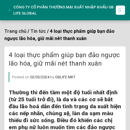
Skip
CÔNG TY CỔ PHẦN THƯƠNG MẠI XUẤT NHẬP KHẨU GB
to
LIFE GLOBAL
content
Trang chủ
/
Tin tức
/ 4 loại thực phẩm giúp bạn đảo
ngược lão hóa, giữ mãi nét thanh xuân
4 loại thực phẩm giúp bạn đảo ngược
lão hóa, giữ mãi nét thanh xuân
Posted on
02/03/2024
by
GBLIFE MKT
Thường thì đến tầm một độ tuổi nhất định
(từ 25 tuổi trở đi), là da và các cơ sẽ bắt
đầu lão hoá dẫn đến tình trạng da xuất hiện
các nếp nhăn, chùng xệ, làn da sạm màu
thiếu đi sức sống. Điều đó khiến các chị
em phụ nữ luôn muốn tìm các đảo ngược