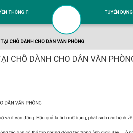
YỀN THÔNG
TUYỂN DỤNG
C TẠI CHỖ DÀNH CHO DÂN VĂN PHÒNG
 TẠI CHỖ DÀNH CHO DÂN VĂN PHÒN
CHO DÂN VĂN PHÒNG
iờ và ít vận động. Hậu quả là tích mỡ bụng, phát sinh các bệnh về
động tác bạn có thể tập những động tác trong ảnh dưới đây
ở ng