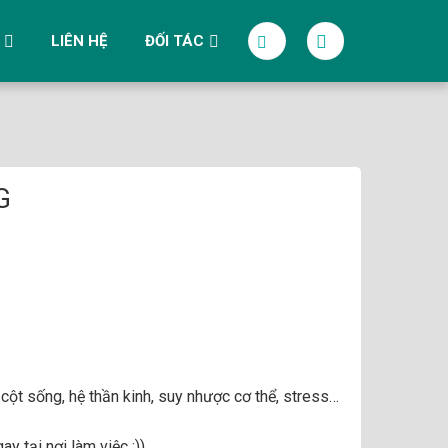
LIÊN HỆ
ĐỐI TÁC
G
 cột sống, hệ thần kinh, suy nhược cơ thể, stress…
ay tại nơi làm việc :))