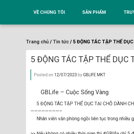
Skip
to
VỀ CHÚNG TÔI
SẢN PHẨM
TRU
content
Trang chủ
/
Tin tức
/ 5 ĐỘNG TÁC TẬP THỂ DỤ
5 ĐỘNG TÁC TẬP THỂ DỤC
Posted on
12/07/2023
by
GBLIFE MKT
GBLife – Cuộc Sống Vàng
5 ĐỘNG TÁC TẬP THỂ DỤC TẠI CHỖ DÀNH 
————————–
Nhân viên văn phòng ngồi liên tục trong nhiều g
>> Nếu không có nhiều thời gian thì
#GBlife
chỉ 5 