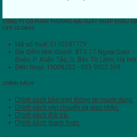
CÔNG TY CỔ PHẦN THƯƠNG MẠI XUẤT NHẬP KHẨU G
LIFE GLOBAL
Mã số thuế: 0110247779
Địa điểm kinh doanh: BT5.17 Ngoại Giao
Đoàn, P. Xuân Tảo, Q. Bắc Từ Liêm, Hà Nội
Điện thoại: 19008252 - 033 9922 369
CHÍNH SÁCH
Chính sách bảo mật thông tin người dùng.
Chính sách vận chuyển và giao nhận.
Chính sách đổi trả.
Chính sách thanh toán.