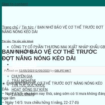
Skip to content
Trang chủ
/
Tin tức
/ BẠN NHỚ BẢO VỆ CƠ THỂ TRƯỚC ĐỢT
NẮNG NÓNG KÉO DÀI
Tin tức
,
Tin tức sức khoẻ
CÔNG TY CỔ PHẦN THƯƠNG MẠI XUẤT NHẬP KHẨU GB
BẠN NHỚ BẢO VỆ CƠ THỂ TRƯỚC
LIFE GLOBAL
ĐỢT NẮNG NÓNG KÉO DÀI
VỀ CHÚNG TÔI
SẢN PHẨM
Truyền thông
Posted on
12/05/2023
12/05/2023
by
GBLIFE MKT
CHUYÊN GIA
TRẢI NGHIỆM
☀️ BẠN NHỚ BẢO VỆ CƠ THỂ TRƯỚC ĐỢT NẮNG NÓNG KÉO
TIN TỨC SỨC KHỎE
DÀI
HOẠT ĐỘNG SỰ KIỆN
– Ngày 13/5: như hôm nay thôi, sáng sớm có tí mưa không đán
Tin tức chung
ngại lắm
– Ngày 14/5: trưa chiều hửng tí nắng, 22-27 độ
TUYỂN DỤNG