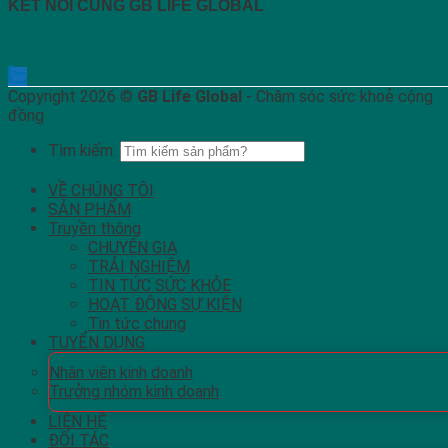
KẾT NỐI CÙNG GB LIFE GLOBAL
Copyright 2026 ©
GB Life Global
- Chăm sóc sức khoẻ cộng
đồng
Tìm kiếm:
VỀ CHÚNG TÔI
SẢN PHẨM
Truyền thông
CHUYÊN GIA
TRẢI NGHIỆM
TIN TỨC SỨC KHỎE
HOẠT ĐỘNG SỰ KIỆN
Tin tức chung
TUYỂN DỤNG
Nhân viên kinh doanh
Trưởng nhóm kinh doanh
LIÊN HỆ
ĐỐI TÁC