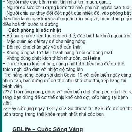
– Người mắc các bệnh mãn tính như tim mạch, gan,…;
– Người có sức chịu đựng kém: trẻ nhỏ, phụ nữ, người cao tuổi;
– Người chịu sự thay đổi đột ngột của nhiệt độ: vào phòng bật
điều hoà lạnh ngay khi vừa đi ngoài trời nóng về, hoặc đang ngồi
điều hoà thì bước ra đường.
Cách phòng bị sốc nhiệt
– Bổ sung nước liên tục cho cơ thể, đặc biệt là khi ở ngoài trời
– Mặc quần áo dài tay để che nắng nóng
– Đội mũ, che chắn gáy và cổ cẩn thận
– Không ở ngoài trời lâu, tránh nắng ở nơi có bóng mát
– Không dùng chất kích thích như cồn, caffeine
– Trước khi ra khỏi phòng, nâng nhiệt độ điều hoà để cơ thể
thích nghi dần dần với nhiệt độ tăng lên
Trời nắng nóng, cộng với dịch Covid-19 với diễn biến ngày càng
phức tạp, bạn đừng để cơ thể chịu khổ chờ đợi, xếp hàng tại
bệnh viện.
???? Trời nắng nóng, cộng với diễn biến dịch đang có dấu hiệu r
tăng, bạn đừng để cơ thể chịu khổ chờ đợi, xếp hàng tại bệnh
viện.
>> Hãy sử dụng ngay 1-3 ly sữa Goldbest từ
#GBLife
để cơ th
luôn trong trạng thái khỏe mạnh nhất nhé các bạn.
GBLife – Cuộc Sống Vàng