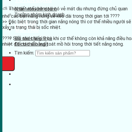
⛅️ Thời tiết mấy hôm tới có vẻ mát dịu nhưng đừng chủ quan
Nhân viên kinh doanh
Trưởng nhóm kinh doanh
nhé các bạn nắng nóng sẽ kéo dài trong thời gian tới ????
>> Đặc biệt trong thời gian nắng nóng thì cơ thể nhiều người sẽ
LIÊN HỆ
xảy ra trạng thái bị sốc nhiệt.
ĐỐI TÁC
???? Sốc nhiệt là gì ? Là khi cơ thể không còn khả năng điều ho
Đối tác chiến lược
nhiệt độ cơ thể bằng toát mồ hôi trong thời tiết nắng nóng.
Đối tác sản xuất
Tìm kiếm: