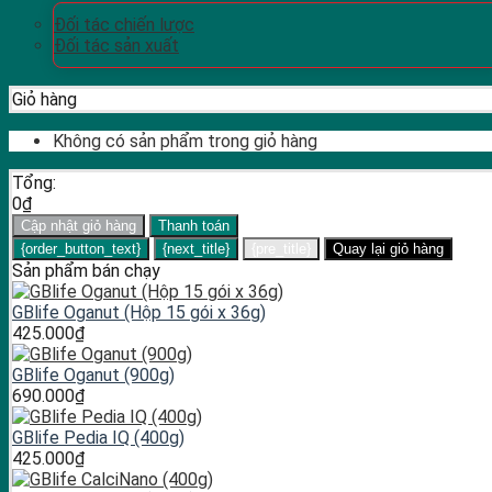
Đối tác chiến lược
Đối tác sản xuất
Giỏ hàng
Không có sản phẩm trong giỏ hàng
Tổng:
0
₫
Cập nhật giỏ hàng
Thanh toán
{order_button_text}
{next_title}
{pre_title}
Quay lại giỏ hàng
Sản phẩm bán chạy
GBlife Oganut (Hộp 15 gói x 36g)
425.000
₫
GBlife Oganut (900g)
690.000
₫
GBlife Pedia IQ (400g)
425.000
₫