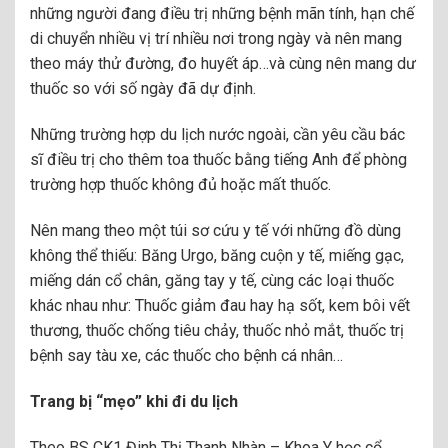
những người đang điều trị những bệnh mãn tính, hạn chế
di chuyển nhiều vị trí nhiều nơi trong ngày và nên mang
theo máy thử đường, đo huyết áp…và cùng nên mang dư
thuốc so với số ngày đã dự định.
Những trường hợp du lịch nước ngoài, cần yêu cầu bác
sĩ điều trị cho thêm toa thuốc bằng tiếng Anh để phòng
trường hợp thuốc không đủ hoặc mất thuốc.
Nên mang theo một túi sơ cứu y tế với những đồ dùng
không thể thiếu: Băng Urgo, băng cuộn y tế, miếng gạc,
miếng dán cổ chân, găng tay y tế, cùng các loại thuốc
khác nhau như: Thuốc giảm đau hay hạ sốt, kem bôi vết
thương, thuốc chống tiêu chảy, thuốc nhỏ mắt, thuốc trị
bệnh say tàu xe, các thuốc cho bệnh cá nhân…
Trang bị “mẹo” khi đi du lịch
Theo BS CK1 Đinh Thị Thanh Nhàn – Khoa Y học cổ