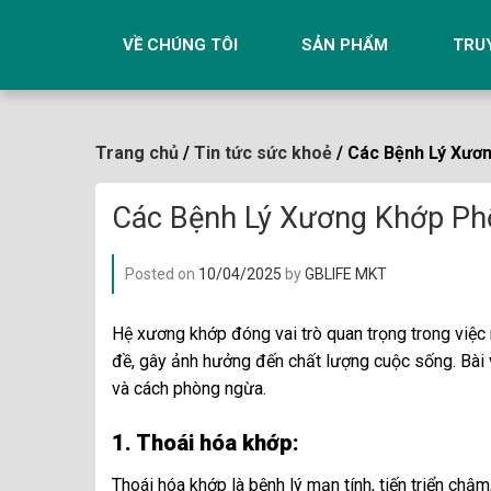
Skip
to
VỀ CHÚNG TÔI
SẢN PHẨM
TRU
content
Trang chủ
/
Tin tức sức khoẻ
/ Các Bệnh Lý Xươ
Các Bệnh Lý Xương Khớp Ph
Posted on
10/04/2025
by
GBLIFE MKT
Hệ xương khớp đóng vai trò quan trọng trong việc n
đề, gây ảnh hưởng đến chất lượng cuộc sống. Bài vi
và cách phòng ngừa.
1. Thoái hóa khớp:
Thoái hóa khớp là bệnh lý mạn tính, tiến triển ch