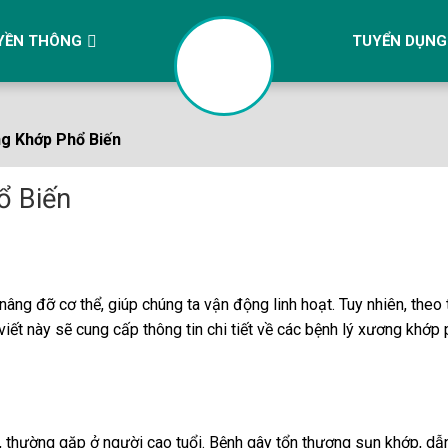
YỀN THÔNG
TUYỂN DỤNG
ng Khớp Phổ Biến
ổ Biến
âng đỡ cơ thể, giúp chúng ta vận động linh hoạt. Tuy nhiên, theo
ết này sẽ cung cấp thông tin chi tiết về các bệnh lý xương khớp 
ậm, thường gặp ở người cao tuổi. Bệnh gây tổn thương sụn khớp, d