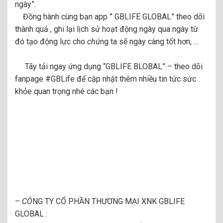
ngày”.
Đồng hành cùng bạn app ” GBLIFE GLOBAL” theo dõi
thành quả , ghi lại lịch sử hoạt động ngày qua ngày từ
đó tạo động lực cho
chú
ng ta sẽ ngày càng tốt hơn, …
Tãy tải ngay ứng dụng “GBLIFE BLOBAL” – theo dõi
fanpage
#GBLif
e để cập nhật thêm nhiều tin tức sức
khỏe quan trọng nhé các bạn !
–
CÔ
NG TY CỔ PHẦN THƯƠNG MẠI XNK GBLIFE
GLOBAL :