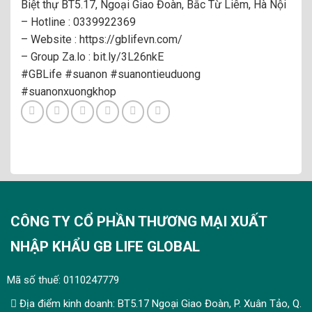
Biệt thự BT5.17, Ngoại Giao Đoàn, Bắc Từ Liêm, Hà Nội
– Hotline : 0339922369
– Website :
https://gblifevn.com/
– Group Za.lo :
bit.ly/3L26nkE
#GBLife
#suanon
#suanontieuduong
#suanonxuongkhop
CÔNG TY CỔ PHẦN THƯƠNG MẠI XUẤT
NHẬP KHẨU GB LIFE GLOBAL
Mã số thuế: 0110247779
Địa điểm kinh doanh: BT5.17 Ngoại Giao Đoàn, P. Xuân Tảo, Q.