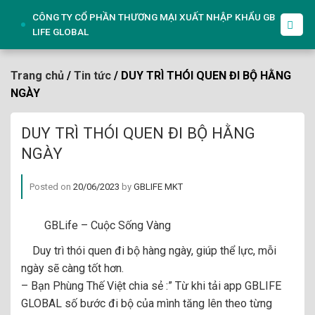
Skip
CÔNG TY CỔ PHẦN THƯƠNG MẠI XUẤT NHẬP KHẨU GB
to
LIFE GLOBAL
content
Trang chủ
/
Tin tức
/ DUY TRÌ THÓI QUEN ĐI BỘ HẰNG
NGÀY
DUY TRÌ THÓI QUEN ĐI BỘ HẰNG
NGÀY
Posted on
20/06/2023
by
GBLIFE MKT
GBLife – Cuộc Sống Vàng
Duy trì thói quen đi bộ hàng ngày, giúp thể lực, mỗi
ngày sẽ càng tốt hơn.
– Bạn Phùng Thế Việt chia sẻ :” Từ khi tải app GBLIFE
GLOBAL số bước đi bộ của mình tăng lên theo từng