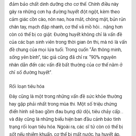
đảm bảo chất dinh dưỡng cho cơ thể. Chính điều này
gây ra những cơn hạ đường huyết đột ngột, kèm theo
cảm giác cồn cào, nôn nao, hoa mắt, chóng mặt, bủn rủn
chân tay, mạch đập nhanh, cơ thể vã mồ hôi… nặng hơn
còn có thể bị co giật. Đường huyết không chỉ là vấn đề
của các bạn sinh viên trong thời gian ôn thi, mà nó là vấn
đề chung của mọi lứa tuổi. Trong cuốn “Ăn thông minh,
sống yên bình”, tác giả cũng đã chỉ ra: “90% nguyên
nhân dẫn đến các vấn đề bất thường của cơ thể nằm ở
chỉ số đường huyết”.
Rối loạn tiêu hóa
Đây cũng là một trong những vấn đề sức khỏe thường
hay gặp phải nhất trong mùa thi. Một số triệu chứng
điển hình sẽ bao gồm đau bụng dữ dội, tiêu chảy cấp…
và đây cũng là những biểu hiện ban đầu cảnh báo tình
trạng rối loạn tiêu hóa. Ngoài ra, các sĩ tử còn có thể bị
sốt nếu nhiễm khuẩn, cơ thể bị mất nước, hạ huyết áp,