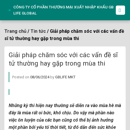
Skip
CÔNG TY CỔ PHẦN THƯƠNG MẠI XUẤT NHẬP KHẨU GB
to
LIFE GLOBAL
content
Trang chủ
/
Tin tức
/ Giải pháp chăm sóc với các vấn đề
sĩ tử thường hay gặp trong mùa thi
Giải pháp chăm sóc với các vấn đề sĩ
tử thường hay gặp trong mùa thi
Posted on
08/06/2024
by
GBLIFE MKT
Những kỳ thi hiện nay thường sẽ diễn ra vào mùa hè mà
đây là mùa rất oi bức, khó chịu. Do vậy mà phần nào
việc ôn luyện của các bạn cũng có thể bị ảnh hưởng
một phần bởi yếu tố thời tiết, từ đó dẫn đến sức khỏe