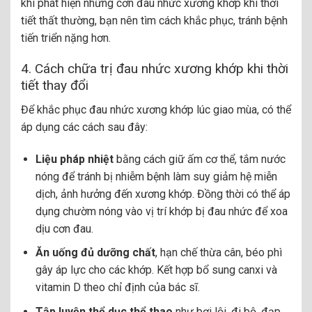
khi phát hiện những cơn đau nhức xương khớp khi thời
tiết thất thường, bạn nên tìm cách khắc phục, tránh bệnh
tiến triển nặng hơn.
4. Cách chữa trị đau nhức xương khớp khi thời
tiết thay đổi
Để khắc phục đau nhức xương khớp lúc giao mùa, có thể
áp dụng các cách sau đây:
Liệu pháp nhiệt
bằng cách giữ ấm cơ thể, tắm nước
nóng để tránh bị nhiễm bệnh làm suy giảm hệ miễn
dịch, ảnh hưởng đến xương khớp. Đồng thời có thể áp
dụng chườm nóng vào vị trí khớp bị đau nhức để xoa
dịu cơn đau.
Ăn uống đủ dưỡng chất
, hạn chế thừa cân, béo phì
gây áp lực cho các khớp. Kết hợp bổ sung canxi và
vitamin D theo chỉ định của bác sĩ.
Tập luyện thể dục thể thao
như bơi lội, đi bộ, đạp