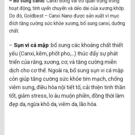
– Bổ sung canxi
: Canxi đóng vai trò quan trọng trong
hoạt động, tính uyển chuyển và dẻo dai của xương khớp.
Do đó, Goldbest – Canxi Nano được sản xuất vì mục
đích tăng cường sức khỏe xương, bổ sung canxi, dưỡng
chất.
–
Sụn vi cá mập
:
bổ sung các khoáng chất thiết
yếu (Canxi, kẽm, phốt pho,…) thúc đẩy sự phát
triển của răng, xương, cơ, và tăng cường miễn
dịch cho cơ thể. Ngoài ra, bổ sung sụn vi cá mập
còn giúp tăng cường sức khỏe tim mạch, chống
viêm sưng, điều hòa nội tiết tố, cải thiện tinh thần
tốt, giảm stress, lo âu muộn phiền, đồng thời làm
đẹp da, ngừa khô da, viêm da, lão hóa.