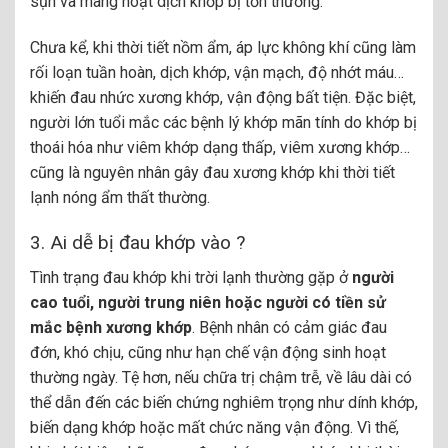
sụn và màng hoạt dịch khớp bị tổn thương.
Chưa kể, khi thời tiết nồm ẩm, áp lực không khí cũng làm
rối loạn tuần hoàn, dịch khớp, vận mạch, độ nhớt máu…
khiến đau nhức xương khớp, vận động bất tiện. Đặc biệt,
người lớn tuổi mắc các bệnh lý khớp mãn tính do khớp bị
thoái hóa như viêm khớp dạng thấp, viêm xương khớp…
cũng là nguyên nhân gây đau xương khớp khi thời tiết
lạnh nóng ẩm thất thường.
3. Ai dễ bị đau khớp vào ?
Tình trạng đau khớp khi trời lạnh thường gặp ở
người
cao tuổi, người trung niên hoặc người có tiền sử
mắc bệnh xương khớp
. Bệnh nhân có cảm giác đau
đớn, khó chịu, cũng như hạn chế vận động sinh hoạt
thường ngày. Tệ hơn, nếu chữa trị chậm trễ, về lâu dài có
thể dẫn đến các biến chứng nghiêm trọng như dính khớp,
biến dạng khớp hoặc mất chức năng vận động. Vì thế,