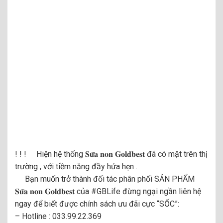
! ! !
Hiện hệ thống 𝐒𝐮̛̃𝐚 𝐧𝐨𝐧 𝐆𝐨𝐥𝐝𝐛𝐞𝐬𝐭 đã có mặt trên thị
trường , với tiềm năng đầy hứa hẹn .
Bạn muốn trở thành đối tác phân phối SẢN PHẨM
𝐒𝐮̛̃𝐚 𝐧𝐨𝐧 𝐆𝐨𝐥𝐝𝐛𝐞𝐬𝐭 của
#GBLife
đừng ngại ngần liên hệ
ngay để biết được chính sách ưu đãi cực “SỐC”:
– Hotline : 033.99.22.369