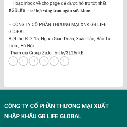
– Hoặc inbox về cho page để được hỗ trợ tốt nhất.
#GBLife
– 𝐜𝐨̛ 𝐡𝐨̣̂𝐢 𝐯𝐚̀𝐧𝐠 𝐭𝐫𝐚𝐨 𝐧𝐠𝐚̀𝐧 𝐬𝐮̛́𝐜 𝐤𝐡𝐨̉𝐞.
– CÔNG TY CỔ PHẦN THƯƠNG MẠI XNK GB LIFE
GLOBAL :
Biệt thự BT3.15, Ngoại Giao Đoàn, Xuân Tảo, Bắc Từ
Liêm, Hà Nội
-Tham gia Group Za.lo :
bit.ly/3L26nkE
CÔNG TY CỔ PHẦN THƯƠNG MẠI XUẤT
NHẬP KHẨU GB LIFE GLOBAL