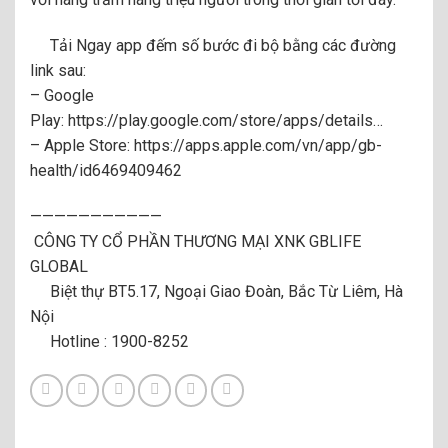
Tải Ngay app đếm số bước đi bộ bằng các đường
link sau:
– Google
Play:
https://play.google.com/store/apps/details…
– Apple Store:
https://apps.apple.com/vn/app/gb-
health/id6469409462
———————————
CÔNG TY CỔ PHẦN THƯƠNG MẠI XNK GBLIFE
GLOBAL
Biệt thự BT5.17, Ngoại Giao Đoàn, Bắc Từ Liêm, Hà
Nội
Hotline : 1900-8252