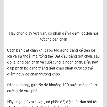
Hãy chọn giày vừa vặn, có phần đế và đệm lót đàn hồi
tốt cho bàn chân
Cách bạn đặt chân khi đi bộ tác động đáng kể đến lợi
ích và sự thoải mái tổng thể. Bắt đầu bằng gót chân, sau
đó là lòng bàn chân và cuối cùng là ngón chân. Điều này
giúp phân bổ căng thẳng đều khắp phần dưới cơ thể,
giảm nguy cơ chấn thương khớp.
Đi nhịp nhàng, giữ tốc độ khoảng 100 bước mỗi phút ở
cường độ vừa phải.
Hãy chọn giày vừa vặn, có phần đế, đệm lót đàn hồi tốt