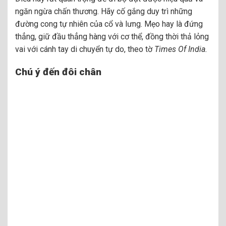
ngăn ngừa chấn thương. Hãy cố gắng duy trì những
đường cong tự nhiên của cổ và lưng. Mẹo hay là đứng
thẳng, giữ đầu thẳng hàng với cơ thể, đồng thời thả lỏng
vai với cánh tay di chuyển tự do, theo tờ
Times Of India.
Chú ý đến đôi chân