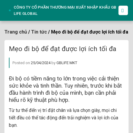
Skip
CÔNG TY CỔ PHẦN THƯƠNG MẠI XUẤT NHẬP KHẨU GB
to
LIFE GLOBAL
content
Trang chủ
/
Tin tức
/ Mẹo đi bộ để đạt được lợi ích tối đa
Mẹo đi bộ để đạt được lợi ích tối đa
Posted on
25/04/2024
by
GBLIFE MKT
Đi bộ có tiềm năng to lớn trong việc cải thiện
sức khỏe và tinh thần. Tuy nhiên, trước khi bắt
đầu hành trình đi bộ của mình, bạn cần phải
hiểu rõ kỹ thuật phù hợp.
Từ tư thế đến vị trí đặt chân và lựa chọn giày, mọi chi
tiết đều có thể tác động đến trải nghiệm và lợi ích của
bạn.