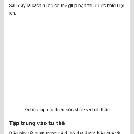
Sau đây là cách đi bộ có thể giúp bạn thu được nhiều lợi
ích.
Đi bộ giúp cải thiện sức khỏe và tinh thần
Tập trung vào tư thế
Điều này rất quan trọng để đi bộ đạt được hiệu quả và