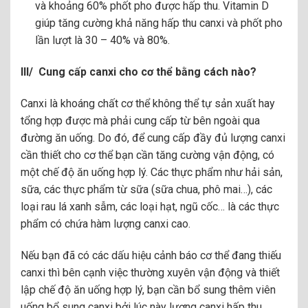
và khoảng 60% phốt pho được hấp thu. Vitamin D
giúp tăng cường khả năng hấp thu canxi và phốt pho
lần lượt là 30 – 40% và 80%.
lll/ Cung cấp canxi cho cơ thể bằng cách nào?
Canxi là khoáng chất cơ thể không thể tự sản xuất hay
tổng hợp được mà phải cung cấp từ bên ngoài qua
đường ăn uống. Do đó, để cung cấp đầy đủ lượng canxi
cần thiết cho cơ thể bạn cần tăng cường vận động, có
một chế độ ăn uống hợp lý. Các thực phẩm như hải sản,
sữa, các thực phẩm từ sữa (sữa chua, phô mai…), các
loại rau lá xanh sẫm, các loại hạt, ngũ cốc… là các thực
phẩm có chứa hàm lượng canxi cao.
Nếu bạn đã có các dấu hiệu cảnh báo cơ thể đang thiếu
canxi thì bên cạnh việc thường xuyên vận động và thiết
lập chế độ ăn uống hợp lý, bạn cần bổ sung thêm viên
uống bổ sung canxi bởi lúc này lượng canxi hấp thu