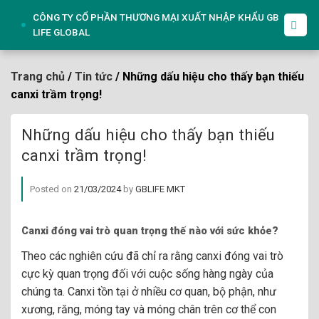
Skip
CÔNG TY CỔ PHẦN THƯƠNG MẠI XUẤT NHẬP KHẨU GB
to
LIFE GLOBAL
content
Trang chủ
/
Tin tức
/ Những dấu hiệu cho thấy bạn thiếu
canxi trầm trọng!
Những dấu hiệu cho thấy bạn thiếu
canxi trầm trọng!
Posted on
21/03/2024
by
GBLIFE MKT
Canxi đóng vai trò quan trọng thế nào với sức khỏe?
Theo các nghiên cứu đã chỉ ra rằng canxi đóng vai trò
cực kỳ quan trọng đối với cuộc sống hàng ngày của
chúng ta. Canxi tồn tại ở nhiều cơ quan, bộ phận, như
xương, răng, móng tay và móng chân trên cơ thể con