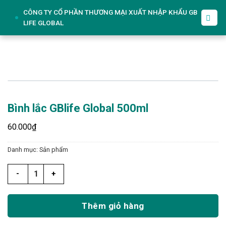
Skip
CÔNG TY CỔ PHẦN THƯƠNG MẠI XUẤT NHẬP KHẨU GB
to
LIFE GLOBAL
content
Bình lắc GBlife Global 500ml
60.000
₫
Danh mục:
Sản phẩm
Bình lắc GBlife Global 500ml số lượng
Thêm giỏ hàng