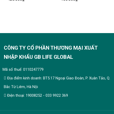
tránh trường hợp nứt do biến nhiệt.
CÔNG TY CỔ PHẦN THƯƠNG MẠI XUẤT
NHẬP KHẨU GB LIFE GLOBAL
Mã số thuế: 0110247779
Địa điểm kinh doanh: BT5.17 Ngoại Giao Đoàn, P. Xuân Tảo, Q.
Thông tin sản phẩm:
Bắc Từ Liêm, Hà Nội
Thương hiệu:
GBLIFE GLOBAL
Điện thoại: 19008252 - 033 9922 369
Xuất xứ:
Việt Nam
Dung tích:
500ml.