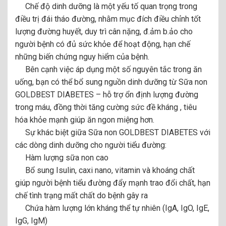
Chế độ dinh dưỡng là một yếu tố quan trọng trong
điều trị đái tháo đường, nhằm mục đích điều chỉnh tốt
lượng đường huyết, duy trì cân nặng, đ.ảm b.ảo cho
người bệnh có đủ sức khỏe để hoạt động, hạn chế
những biến chứng nguy hiểm của bệnh.
Bên cạnh việc áp dụng một số nguyên tắc trong ăn
uống, bạn có thể bổ sung nguồn dinh dưỡng từ Sữa non
GOLDBEST DIABETES – hỗ trợ ổn định lượng đường
trong máu, đồng thời tăng cường sức đề kháng , tiêu
hóa khỏe mạnh giúp ăn ngon miệng hơn.
Sự khác biệt giữa Sữa non GOLDBEST DIABETES với
các dòng dinh dưỡng cho người tiểu đường:
Hàm lượng sữa non cao
Bổ sung Isulin, caxi nano, vitamin và khoáng chất
giúp người bệnh tiểu đường đẩy mạnh trao đổi chất, hạn
chế tình trạng mất chất do bệnh gây ra
Chứa hàm lượng lớn kháng thể tự nhiên (IgA, IgO, IgE,
IgG, IgM)