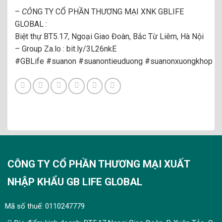
–
CÔ
NG TY CỔ PHẦN THƯƠNG MẠI XNK GBLIFE
GLOBAL :
Biệt thự BT5.17, Ngoại Giao Đoàn, Bắc Từ Liêm, Hà Nội
– Group Za.lo :
bit.ly/3L26nkE
#GBLife
#suanon
#suanontieuduong
#suanonxuongkhop
CÔNG TY CỔ PHẦN THƯƠNG MẠI XUẤT
NHẬP KHẨU GB LIFE GLOBAL
Mã số thuế: 0110247779