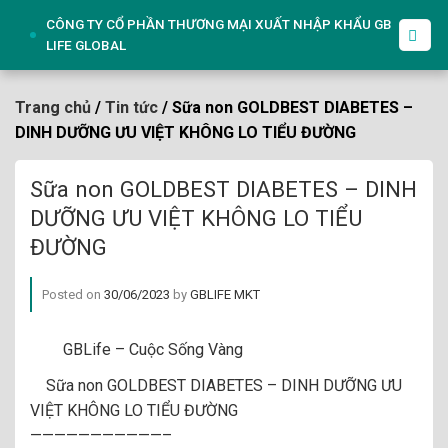
Skip
CÔNG TY CỔ PHẦN THƯƠNG MẠI XUẤT NHẬP KHẨU GB
to
LIFE GLOBAL
content
Trang chủ
/
Tin tức
/ Sữa non GOLDBEST DIABETES –
DINH DƯỠNG ƯU VIỆT KHÔNG LO TIỂU ĐƯỜNG
Sữa non GOLDBEST DIABETES – DINH
DƯỠNG ƯU VIỆT KHÔNG LO TIỂU
ĐƯỜNG
Posted on
30/06/2023
by
GBLIFE MKT
GBLife – Cuộc Sống Vàng
Sữa non GOLDBEST DIABETES – DINH DƯỠNG ƯU
VIỆT KHÔNG LO TIỂU ĐƯỜNG
———————————–