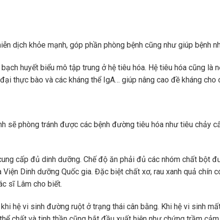
miễn dịch khỏe mạnh, góp phần phòng bệnh cũng như giúp bệnh nh
ạch huyết biểu mô tập trung ở hệ tiêu hóa. Hệ tiêu hóa cũng là nơ
c đại thực bào và các kháng thể IgA… giúp nâng cao đề kháng cho 
h sẽ phòng tránh được các bệnh đường tiêu hóa như tiêu chảy cấp
 cung cấp đủ dinh dưỡng. Chế độ ăn phải đủ các nhóm chất bột đư
Viện Dinh dưỡng Quốc gia. Đặc biệt chất xơ, rau xanh quả chín c
ác sĩ Lâm cho biết.
hi hệ vi sinh đường ruột ở trạng thái cân bằng. Khi hệ vi sinh mấ
 thể chất và tinh thần cũng bắt đầu xuất hiện như chứng trầm cảm