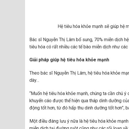
Hệ tiêu hóa khỏe mạnh sẽ giúp hệ 
Bác sĩ Nguyễn Thị Lâm bổ sung, 70% miễn dịch hệ b
tiêu hóa có rất nhiều các tế bào miễn dịch như cá
Giải pháp giúp hệ tiêu hóa khỏe mạnh
Theo bác sĩ Nguyễn Thị Lâm, hệ tiêu hóa khỏe mạn
dày…
“Muốn hệ tiêu hóa khỏe mạnh, chúng ta cần chú ý
khuyến cáo được thể hiện qua tháp dinh dưỡng của 
động tốt hơn, từ đó hấp thu dinh dưỡng tốt hơn”, b
Một điều đáng lưu ý nữa là hệ tiêu hóa khỏe mạnh k
miễn dịch tại đường ruột cũng như các rối loạn về