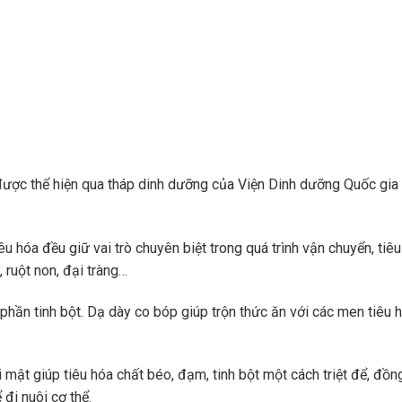
ợc thể hiện qua tháp dinh dưỡng của Viện Dinh dưỡng Quốc gia là
 hóa đều giữ vai trò chuyên biệt trong quá trình vận chuyển, tiêu 
ruột non, đại tràng…
hần tinh bột. Dạ dày co bóp giúp trộn thức ăn với các men tiêu hó
i mật giúp tiêu hóa chất béo, đạm, tinh bột một cách triệt để, đồn
đi nuôi cơ thể.