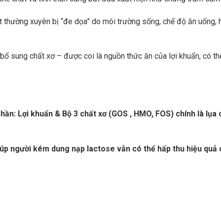
ột thường xuyên bị “đe dọa” do môi trường sống, chế độ ăn uống, 
ài bổ sung chất xơ – được coi là nguồn thức ăn của lợi khuẩn, có
ần: Lợi khuẩn & Bộ 3 chất xơ (GOS , HMO, FOS) chính là lụa 
p người kém dung nạp lactose vẫn có thể hấp thu hiệu quả 