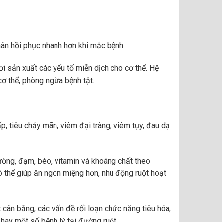
ân hồi phục nhanh hơn khi mắc bệnh
i sản xuất các yếu tố miễn dịch cho cơ thể. Hệ
cơ thể, phòng ngừa bệnh tật.
, tiêu chảy mãn, viêm đại tràng, viêm tụy, đau dạ
ờng, đạm, béo, vitamin và khoáng chất theo
ó thể giúp ăn ngon miệng hơn, nhu động ruột hoạt
t cân bằng, các vấn đề rối loạn chức năng tiêu hóa,
 hay một số bệnh lý tại đường ruột.