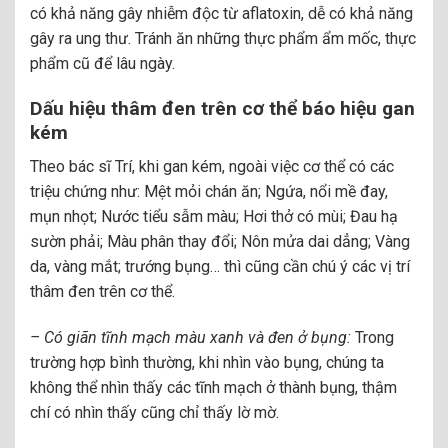
có khả năng gây nhiễm độc từ aflatoxin, dễ có khả năng
gây ra ung thư. Tránh ăn những thực phẩm ẩm mốc, thực
phẩm cũ để lâu ngày.
Dấu hiệu thâm đen trên cơ thể báo hiệu gan
kém
Theo bác sĩ Trí, khi gan kém, ngoài việc cơ thể có các
triệu chứng như: Mệt mỏi chán ăn; Ngứa, nổi mề đay,
mụn nhọt; Nước tiểu sẫm màu; Hơi thở có mùi; Đau hạ
sườn phải; Màu phân thay đổi; Nôn mửa dai dẳng; Vàng
da, vàng mắt; trướng bụng… thì cũng cần chú ý các vị trí
thâm đen trên cơ thể.
– Có giãn tĩnh mạch màu xanh và đen ở bụng:
Trong
trường hợp bình thường, khi nhìn vào bụng, chúng ta
không thể nhìn thấy các tĩnh mạch ở thành bụng, thậm
chí có nhìn thấy cũng chỉ thấy lờ mờ.