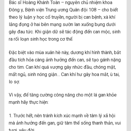
Bác sĩ Hoàng Khánh Toàn – nguyên chủ nhiệm khoa
Đông y, Bệnh viện Trung ương Quân đội 108 – cho biết
theo lý luận y học cổ truyền, người bị can bệnh, xà khí
lắng đọng ở hai bên mạng sườn lan xuống bụng dưới
gây đau tức. Khi giận dữ sẽ tác động đến can mộc, sinh
ra rối loạn sinh học trong cơ thể.
Đặc biệt vào mùa xuân hè này, dương khí hình thành, bắt
đầu tích hỏa càng ảnh hưởng đến can, sẽ tạo gánh nặng
cho tim. Can khí quá vượng gây nhức đầu, chóng mặt,
mất ngủ, sinh nóng giận… Can khí hư gây hoa mắt, ù tai,
lo sợ.
Vì vậy, để tăng cường công năng cho một lá gan khỏe
mạnh hãy thực hiện:
1. Trước hết, nên tránh kích xúc mạnh về tâm lý xã hội
mà ảnh hưởng đến gan, giữ tâm thế sống thanh thản, vui
tươi, yêu đời.